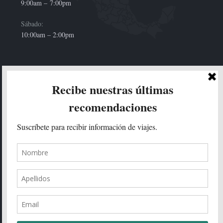
9:00am –
7:00pm
Sábado:
10:00am – 2:00pm
HOLA!
Enviar