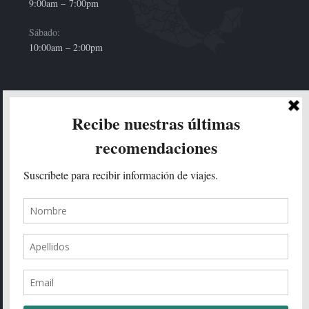
9:00am –
7:00pm
Sábado:
10:00am – 2:00pm
HOLA!
Enviar