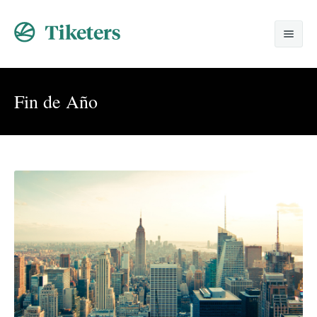
Home
Fin de Año
Nosotros
Viajes Especiales
Promociones
Despedidas
Solicitud
Lunas de Miel
Contacto
Grupos
Corporativos