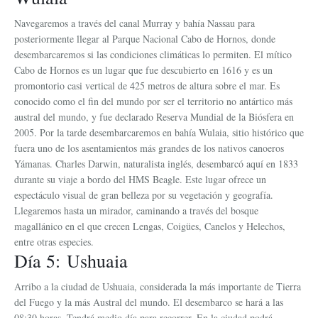
Navegaremos a través del canal Murray y bahía Nassau para
posteriormente llegar al Parque Nacional Cabo de Hornos, donde
desembarcaremos si las condiciones climáticas lo permiten. El mítico
Cabo de Hornos es un lugar que fue descubierto en 1616 y es un
promontorio casi vertical de 425 metros de altura sobre el mar. Es
conocido como el fin del mundo por ser el territorio no antártico más
austral del mundo, y fue declarado Reserva Mundial de la Biósfera en
2005. Por la tarde desembarcaremos en bahía Wulaia, sitio histórico que
fuera uno de los asentamientos más grandes de los nativos canoeros
Yámanas. Charles Darwin, naturalista inglés, desembarcó aquí en 1833
durante su viaje a bordo del HMS Beagle. Este lugar ofrece un
espectáculo visual de gran belleza por su vegetación y geografía.
Llegaremos hasta un mirador, caminando a través del bosque
magallánico en el que crecen Lengas, Coigües, Canelos y Helechos,
entre otras especies.
Día 5: Ushuaia
Arribo a la ciudad de Ushuaia, considerada la más importante de Tierra
del Fuego y la más Austral del mundo. El desembarco se hará a las
08:30 horas. Tendrá medio día para recorrer. En la ciudad podrá