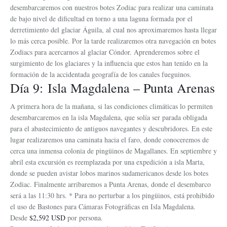
desembarcaremos con nuestros botes Zodiac para realizar una caminata
de bajo nivel de dificultad en torno a una laguna formada por el
derretimiento del glaciar Águila, al cual nos aproximaremos hasta llegar
lo más cerca posible. Por la tarde realizaremos otra navegación en botes
Zodiacs para acercarnos al glaciar Cóndor. Aprenderemos sobre el
surgimiento de los glaciares y la influencia que estos han tenido en la
formación de la accidentada geografía de los canales fueguinos.
Día 9: Isla Magdalena – Punta Arenas
A primera hora de la mañana, si las condiciones climáticas lo permiten
desembarcaremos en la isla Magdalena, que solía ser parada obligada
para el abastecimiento de antiguos navegantes y descubridores. En este
lugar realizaremos una caminata hacia el faro, donde conoceremos de
cerca una inmensa colonia de pingüinos de Magallanes. En septiembre y
abril esta excursión es reemplazada por una expedición a isla Marta,
donde se pueden avistar lobos marinos sudamericanos desde los botes
Zodiac. Finalmente arribaremos a Punta Arenas, donde el desembarco
será a las 11:30 hrs. * Para no perturbar a los pingüinos, está prohibido
el uso de Bastones para Cámaras Fotográficas en Isla Magdalena.
Desde
$2,592 USD
por persona.