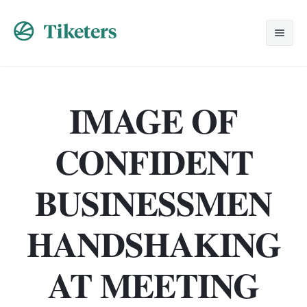
Home
IMAGE OF
Nosotros
Viajes Especiales
CONFIDENT
Promociones
Despedidas
BUSINESSMEN
Solicitud
Lunas de Miel
HANDSHAKING
Contacto
Grupos
Corporativos
AT MEETING