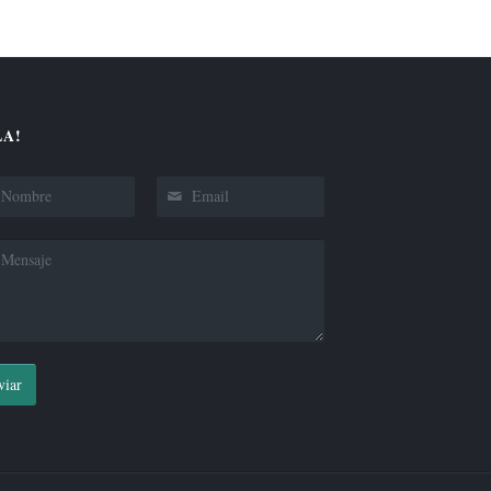
A!
viar