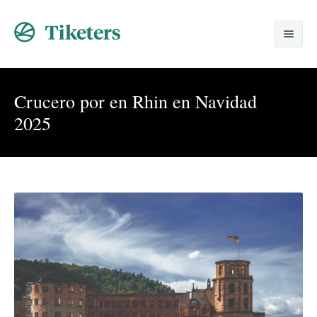
Home
Crucero por en Rhin en Navidad
Nosotros
2025
Viajes Especiales
Promociones
Despedidas
Solicitud
Lunas de Miel
Contacto
Grupos
Corporativos