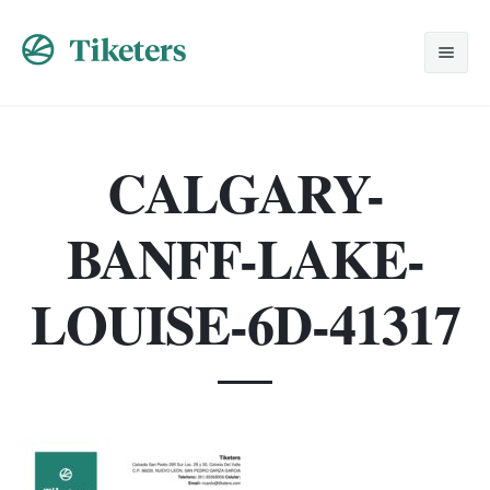
Home
CALGARY-
Nosotros
Viajes Especiales
BANFF-LAKE-
Promociones
Despedidas
LOUISE-6D-41317
Solicitud
Lunas de Miel
Contacto
Grupos
Corporativos