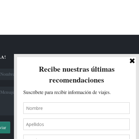
A!
viar